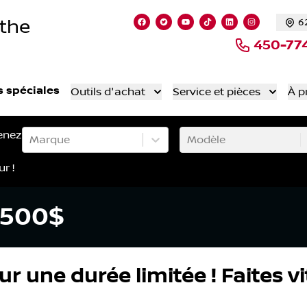
nthe
6
Lien vers notre page facebook
Lien vers notre compte Twi
Lien vers notre chaîne
Lien vers notre co
Lien vers notr
Lien vers 
450-77
s spéciales
Outils d'achat
Service et pièces
À p
enez
Marque
Modèle
ur !
 500$
r une durée limitée ! Faites vit