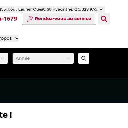
255, boul. Laurier Ouest, St-Hyacinthe, QC, J2S 9A5
tter
 YouTube
mpte Tiktok
e compte LinkedIn
notre compte Instagram
4-1679
Rendez-vous au service
ropos
Année
e !