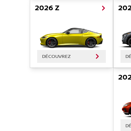
2026 Z
202
DÉCOUVREZ
D
20
D