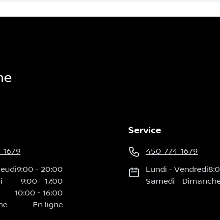
he
Service
-1679
450-774-1679
Jeudi
9:00
-
20:00
Lundi
-
Vendredi
8:
i
9:00
-
17:00
Samedi
-
Dimanch
10:00
-
16:00
he
En ligne