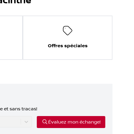
acinthe
Offres spéciales
e et sans tracas!
Évaluez mon échange!