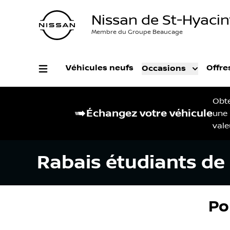
Nissan de St-Hyaci
Membre du Groupe Beaucage
Véhicules neufs
Offre
Occasions
Obt
Échangez votre véhicule
une
vale
Rabais étudiants de
Pou