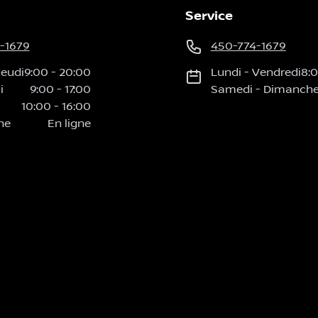
Service
-1679
450-774-1679
Jeudi
9:00
-
20:00
Lundi
-
Vendredi
8:
i
9:00
-
17:00
Samedi
-
Dimanch
10:00
-
16:00
he
En ligne