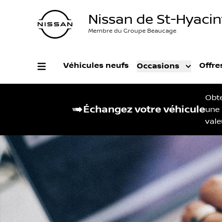
Nissan de St-Hyaci
Membre du Groupe Beaucage
Véhicules neufs
Offre
Occasions
Obt
Échangez votre véhicule
une
vale