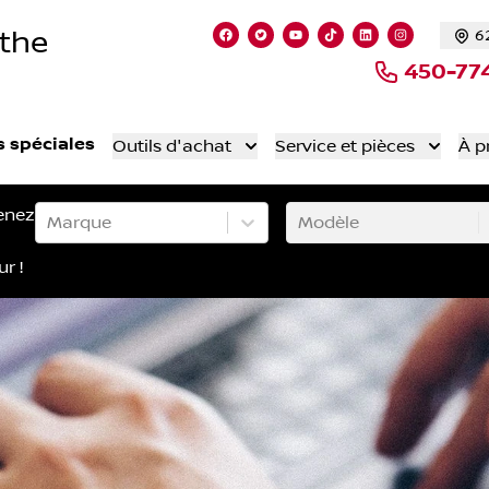
nthe
6
Lien vers notre page facebook
Lien vers notre compte Twi
Lien vers notre chaîne
Lien vers notre co
Lien vers notr
Lien vers 
450-77
s spéciales
Outils d'achat
Service et pièces
À p
enez
Marque
Modèle
ur !