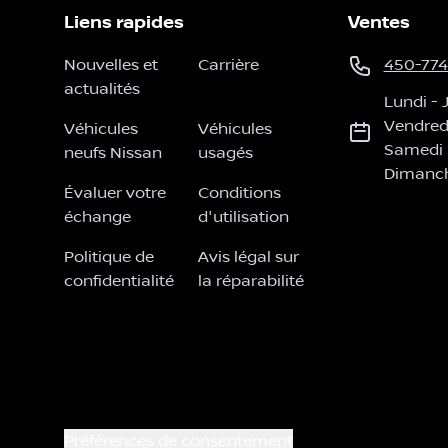
Liens rapides
Ventes
Nouvelles et
Carrière
450-774
actualités
Lundi
-
Vendred
Véhicules
Véhicules
Samedi
neufs Nissan
usagés
Dimanc
Évaluer votre
Conditions
échange
d'utilisation
Politique de
Avis légal sur
confidentialité
la réparabilité
Préférences de consentement