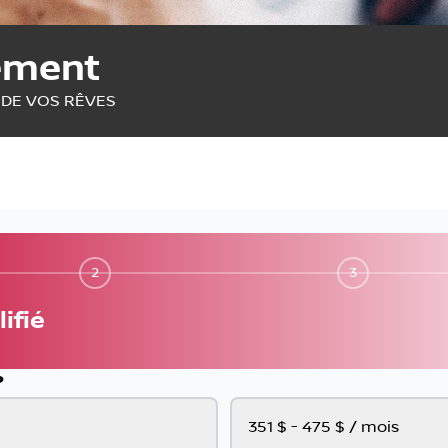
ement
 DE VOS RÊVES
2
3
ifié
?
351 $ - 475 $ / mois