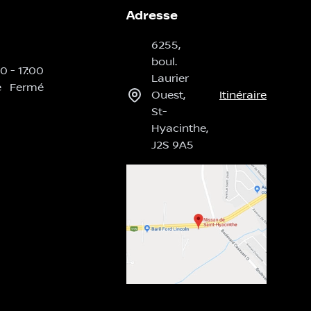
Adresse
6255,
boul.
00
-
17:00
Laurier
e
Fermé
Ouest
,
Itinéraire
St-
Hyacinthe
,
J2S 9A5