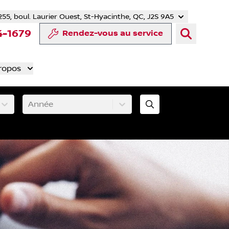
255, boul. Laurier Ouest, St-Hyacinthe, QC, J2S 9A5
tter
 YouTube
mpte Tiktok
e compte LinkedIn
notre compte Instagram
4-1679
Rendez-vous au service
ropos
Année