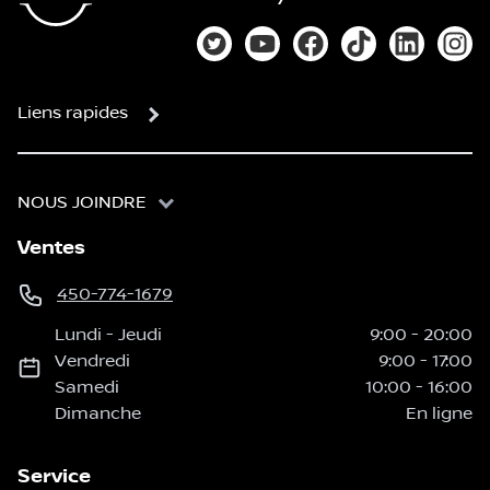
Lien vers notre compte Twitter
Lien vers notre chaîne You
Lien vers notre page
Lien vers notre
Lien vers
Lien
Liens rapides
NOUS JOINDRE
Ventes
450-774-1679
Lundi
-
Jeudi
9:00
-
20:00
Vendredi
9:00
-
17:00
Samedi
10:00
-
16:00
Dimanche
En ligne
Service