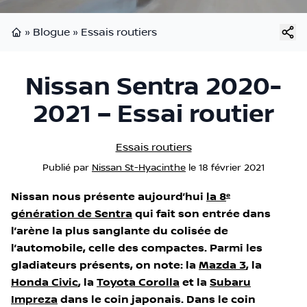
»
Blogue
»
Essais routiers
Page d'accueil
Nissan Sentra 2020-
2021 – Essai routier
Essais routiers
Publié
par
Nissan St-Hyacinthe
le
18 février 2021
Nissan nous présente aujourd’hui
la 8
e
génération de Sentra
qui fait son entrée dans
l’arène la plus sanglante du colisée de
l’automobile, celle des compactes. Parmi les
gladiateurs présents, on note: la
Mazda 3
, la
Honda Civic
, la
Toyota Corolla
et la
Subaru
Impreza
dans le coin japonais. Dans le coin