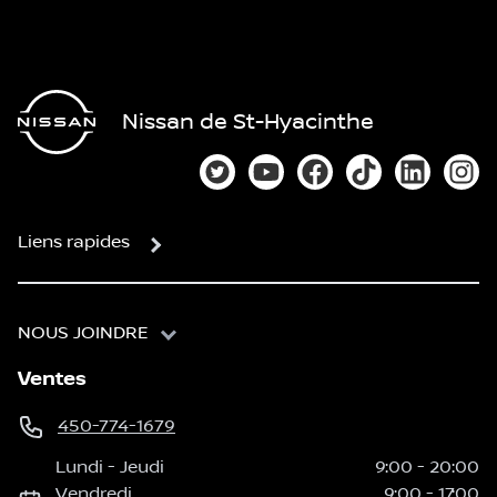
Nissan de St-Hyacinthe
Lien vers notre compte Twitter
Lien vers notre chaîne You
Lien vers notre page
Lien vers notre
Lien vers
Lien
Liens rapides
NOUS JOINDRE
Ventes
450-774-1679
Lundi
-
Jeudi
9:00
-
20:00
Vendredi
9:00
-
17:00