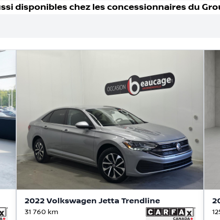
ssi disponible
s
chez les concessionnaires
du Gro
2022 Volkswagen Jetta Trendline
2
31 760
km
12