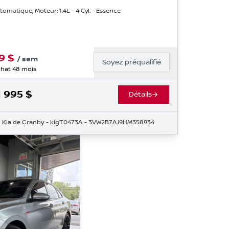
tomatique, Moteur: 1.4L - 4 Cyl. - Essence
9
$
/
sem
Soyez préqualifié
hat 48 mois
1 995
$
Détails
NM019598
Kia de Granby
- kigT0473A
- 3VW2B7AJ9HM358934