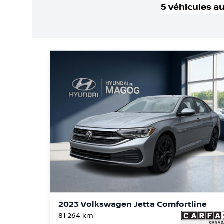
5
véhicule
s
au
2023 Volkswagen Jetta Comfortline
81 264
km