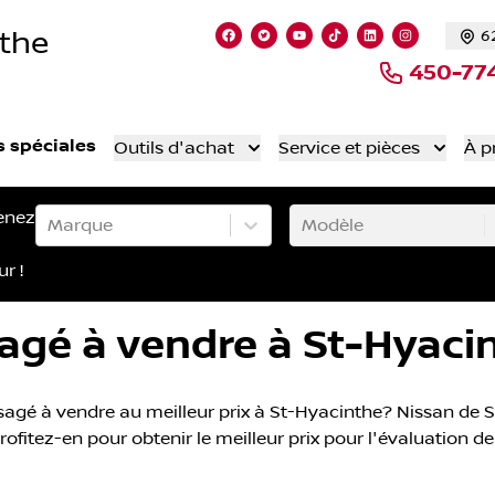
nthe
6
Lien vers notre page facebook
Lien vers notre compte Twi
Lien vers notre chaîne
Lien vers notre co
Lien vers notr
Lien vers 
450-77
s spéciales
Outils d'achat
Service et pièces
À p
enez
Marque
Modèle
ur !
agé à vendre à St-Hyaci
agé à vendre au meilleur prix à St-Hyacinthe? Nissan de St
ofitez-en pour obtenir le meilleur prix pour l'évaluation de