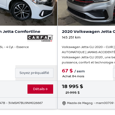
 Jetta Comfortline
2020 Volkswagen Jetta G
145 251
km
L - 4 Cyl. - Essence
Volkswagen Jetta GLI 2020 – CUIR
AUTOMATIQUE | JAMAIS ACCIDENTÉ
Volkswagen Jetta GLI 2020 , une ber
puissance, confort et technologie
67
$
/
sem
Soyez préqualifié
Achat 84 mois
18 995
$
Détails
21 995
$
47B
- 3VWSM7BU9NM026667
Mazda de Magog
- mam00709