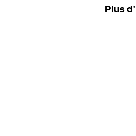
Plus d
Véhicules neufs
Échangez votre véhicule
Découvrez la valeur de reprise et les avantage
Choisir une marque
Choi