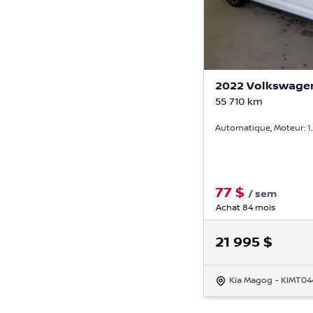
2022 Volkswagen
55 710
km
Automatique, Moteur: 1.5
77
$
/
sem
Achat 84 mois
21 995
$
Kia Magog
- KIMT04