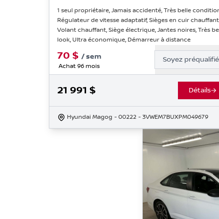
1 seul propriétaire, Jamais accidenté, Très belle conditio
Régulateur de vitesse adaptatif, Sièges en cuir chauffant
Volant chauffant, Siège électrique, Jantes noires, Très b
look, Ultra économique, Démarreur à distance
70
$
/
sem
Soyez préqualifi
Achat 96 mois
21 991
$
Détails
Hyundai Magog
- 00222
- 3VWEM7BUXPM049679