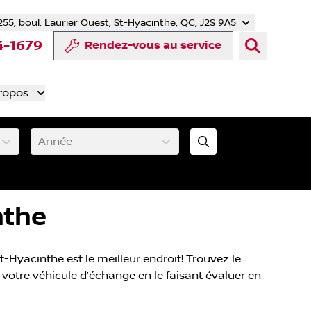
255, boul. Laurier Ouest, St-Hyacinthe, QC, J2S 9A5
tter
 YouTube
mpte Tiktok
e compte LinkedIn
notre compte Instagram
4-1679
Rendez-vous au service
ropos
Année
nthe
-Hyacinthe est le meilleur endroit! Trouvez le
 votre véhicule d’échange en le faisant évaluer en