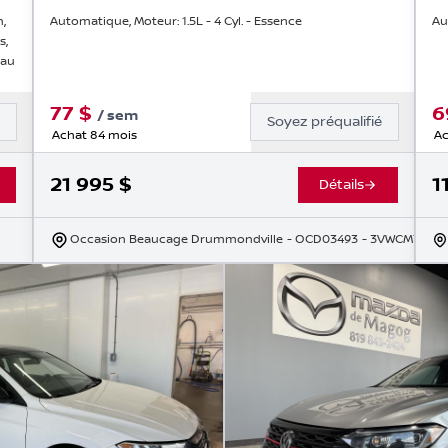
n,
Automatique, Moteur: 1.5L - 4 Cyl. - Essence
Au
s,
eau
77
$
6
/
sem
é
Soyez préqualifié
Achat 84 mois
Ac
21 995
$
1
Détails
Occasion Beaucage Drummondville
- OCD03493
- 3VWCM7BU8