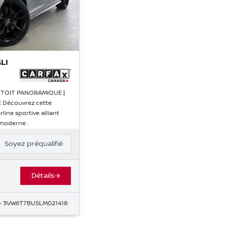
LI
 | TOIT PANORAMIQUE |
 Découvrez cette
line sportive alliant
 moderne .
Soyez préqualifié
Détails
- 3VW6T7BU5LM021418