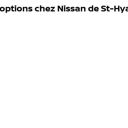
'options chez Nissan de St-Hy
Véhicules usagés
Service et pièces
s de nous vendre votre véhicule directement. Simple, rapid
sir un modèle
Choisir une année