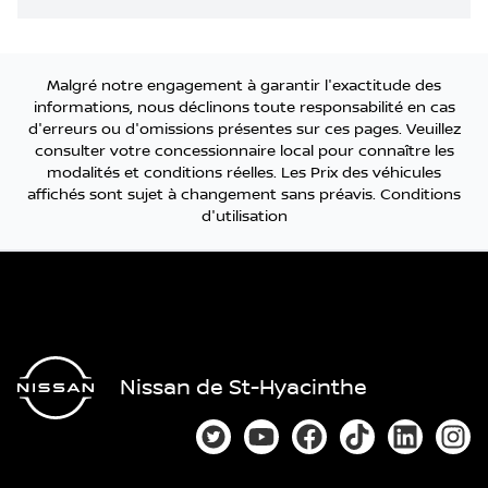
Malgré notre engagement à garantir l'exactitude des
informations, nous déclinons toute responsabilité en cas
d'erreurs ou d'omissions présentes sur ces pages. Veuillez
consulter votre concessionnaire local pour connaître les
modalités et conditions réelles. Les Prix des véhicules
affichés sont sujet à changement sans préavis.
Conditions
d'utilisation
Nissan de St-Hyacinthe
Lien vers notre compte Twitter
Lien vers notre chaîne You
Lien vers notre page
Lien vers notre
Lien vers
Lien