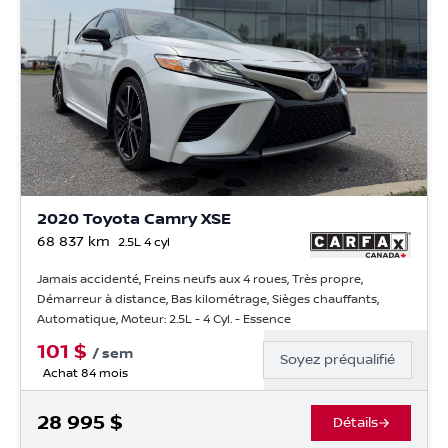
2020 Toyota Camry XSE
68 837
km
2.5L 4 cyl
Jamais accidenté, Freins neufs aux 4 roues, Très propre,
Démarreur à distance, Bas kilométrage, Sièges chauffants,
Automatique, Moteur: 2.5L - 4 Cyl. - Essence
101
$
/
sem
Soyez préqualifié
Achat 84 mois
28 995
$
Détails