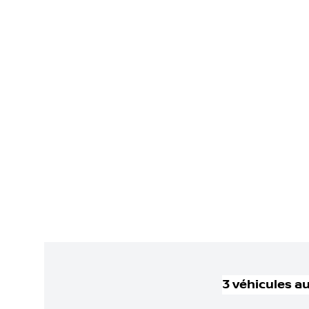
3
véhicule
s
au