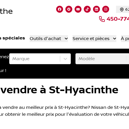
nthe
6
Lien vers notre page facebook
Lien vers notre compte Twi
Lien vers notre chaîne
Lien vers notre co
Lien vers notr
Lien vers 
450-77
s spéciales
Outils d'achat
Service et pièces
À p
enez
Marque
Modèle
ur !
vendre à St-Hyacinthe
vendre au meilleur prix à St-Hyacinthe? Nissan de St-Hyaci
 obtenir le meilleur prix pour l'évaluation de votre véhicu