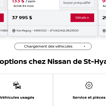
133
$
9
/
sem
é
Soyez préqualifié
Achat 84 mois
Ac
37 995
$
2
Détails
JF1VBAH67S9800118
Kia Magog
- KIM01021
- JF1VA2V62L9823000
Chargement des véhicules
'options chez Nissan de St-Hy
Véhicules usagés
Service et pièces