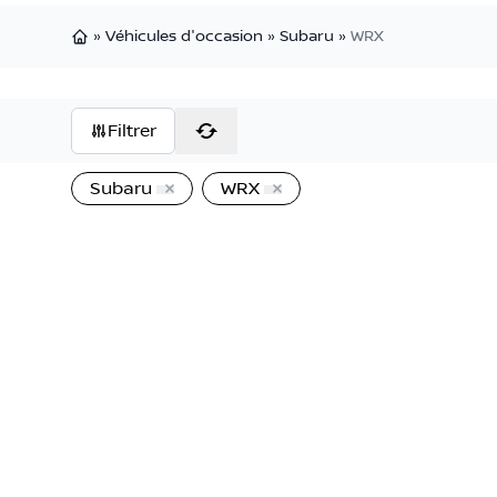
»
Véhicules d'occasion
»
Subaru
»
WRX
Page d'accueil
Filtrer
Subaru
WRX