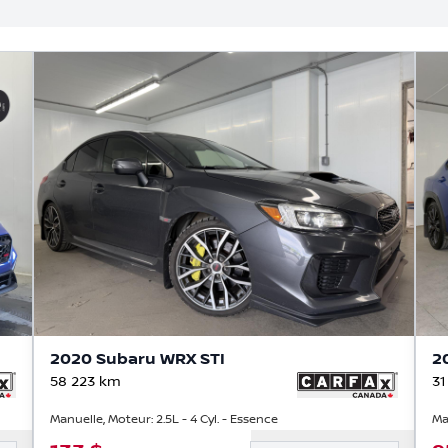
2020 Subaru WRX STI
2
58 223
km
31
Manuelle, Moteur: 2.5L - 4 Cyl. - Essence
Ma