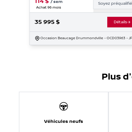
114
$
/
sem
Soyez préqualifi
Achat 96 mois
35 995
$
Détails
Occasion Beaucage Drummondville
- OCD03963
- 
Plus d
Véhicules neufs