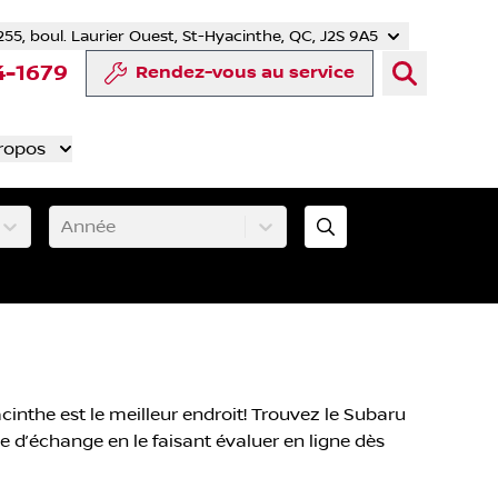
255, boul. Laurier Ouest, St-Hyacinthe, QC, J2S 9A5
tter
 YouTube
mpte Tiktok
e compte LinkedIn
notre compte Instagram
4-1679
Rendez-vous au service
ropos
Année
nthe est le meilleur endroit! Trouvez le Subaru
le d’échange en le faisant évaluer en ligne dès