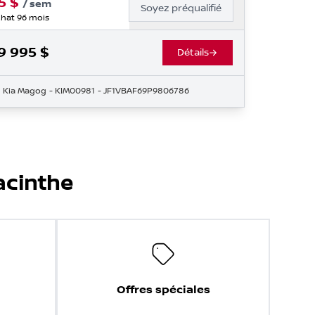
5
$
/
sem
Soyez préqualifié
hat 96 mois
9 995
$
Détails
Kia Magog
- KIM00981
- JF1VBAF69P9806786
acinthe
Offres spéciales