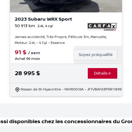
2023 Subaru WRX Sport
50 913
km
2.4L 4 cyl
Jamais accidenté, Très Propre, Péllicule 3m, Manuelle,
Moteur: 2.4L - 4 Cyl. - Essence
91
$
/
sem
Soyez préqualifié
Achat 96 mois
28 995
$
Détails
Nissan de St-Hyacinthe
- NIHR0016A
- JF1VBAF63P9811899
ssi disponible
s
chez les concessionnaires
du Gro