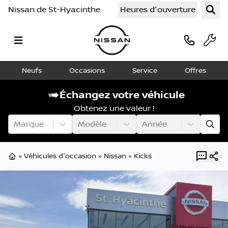
Nissan de St-Hyacinthe
Heures d'ouverture
Neufs
Occasions
Service
Offres
Échangez votre véhicule
Obtenez une valeur !
Marque
Modèle
Année
»
Véhicules d'occasion
»
Nissan
»
Kicks
Page d'accueil