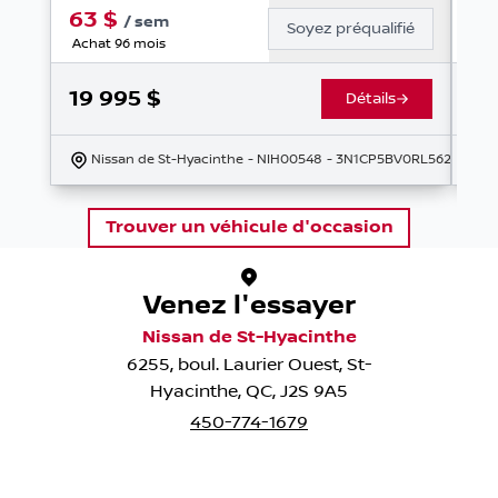
63
$
6
/
sem
Soyez préqualifié
Achat 96 mois
Ach
19 995
$
17
Détails
Nissan de St-Hyacinthe
- NIH00548
- 3N1CP5BV0RL562160
Trouver un véhicule d'occasion
Venez l'essayer
Nissan de St-Hyacinthe
6255, boul. Laurier Ouest
,
St-
Hyacinthe
,
QC
,
J2S 9A5
450-774-1679