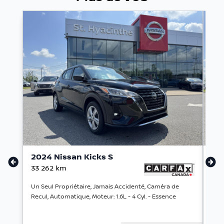
2024 Nissan Kicks S
20
33 262
km
117
Un Seul Propriétaire, Jamais Accidenté, Caméra de
Jama
Recul, Automatique, Moteur: 1.6L - 4 Cyl. - Essence
Trac
Ess