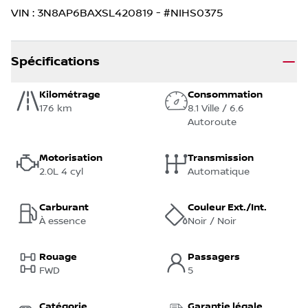
VIN
:
3N8AP6BAXSL420819
- #
NIHS0375
Spécifications
Kilométrage
Consommation
176 km
8.1 Ville / 6.6
Autoroute
Motorisation
Transmission
2.0L 4 cyl
Automatique
Carburant
Couleur Ext./Int.
À essence
Noir / Noir
Rouage
Passagers
FWD
5
Catégorie
Garantie légale