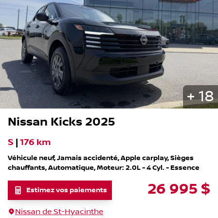
+
18
Nissan
Kicks
2025
S
|
176 km
Véhicule neuf, Jamais accidenté, Apple carplay, Sièges
chauffants, Automatique, Moteur: 2.0L - 4 Cyl. - Essence
26 995
$
Estimez vos paiements
Nissan de St-Hyacinthe