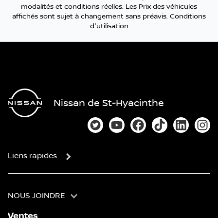
modalités et conditions réelles. Les Prix des véhicules
affichés sont sujet à changement sans préavis.
Conditions
d'utilisation
Nissan de St-Hyacinthe
Lien vers notre compte Twitter
Lien vers notre chaîne You
Lien vers notre page
Lien vers notre
Lien vers
Lien
Liens rapides
NOUS JOINDRE
Ventes