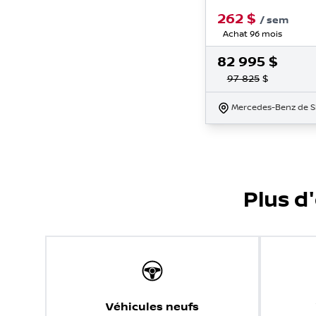
262
$
/
sem
Achat 96 mois
82 995
$
97 825
$
Mercedes-Benz de 
Plus d
Véhicules neufs