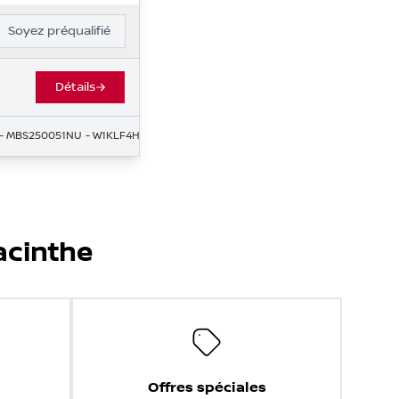
Soyez préqualifié
Détails
- MBS250051NU
- W1KLF4HB9SA113439
acinthe
Offres spéciales