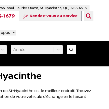
255, boul. Laurier Ouest, St-Hyacinthe, QC, J2S 9A5
tter
 YouTube
mpte Tiktok
e compte LinkedIn
notre compte Instagram
4-1679
Rendez-vous au service
ropos
Année
Hyacinthe
 de St-Hyacinthe est le meilleur endroit! Trouvez
ation de votre véhicule d’échange en le faisant