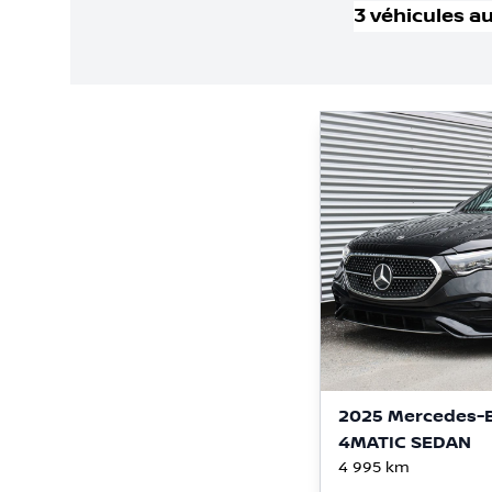
3
véhicule
s
au
2025 Mercedes-B
4MATIC SEDAN
4 995
km