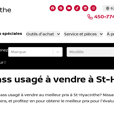
nthe
6
Lien vers notre page facebook
Lien vers notre compte Twi
Lien vers notre chaîne
Lien vers notre co
Lien vers notr
Lien vers 
450-77
s spéciales
Outils d'achat
Service et pièces
À p
enez
Marque
Modèle
ur !
ss usagé à vendre à St-
ss usagé à vendre au meilleur prix à St-Hyacinthe? Nissan
s, et profitez-en pour obtenir le meilleur prix pour l'évalu