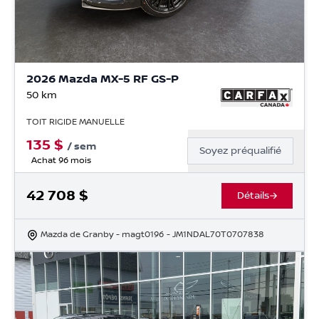
2026 Mazda MX-5 RF GS-P
50
km
TOIT RIGIDE MANUELLE
135
$
/
sem
Soyez préqualifié
Achat 96 mois
42 708
$
Détails
Mazda de Granby
- magt0196
- JM1NDAL70T0707838