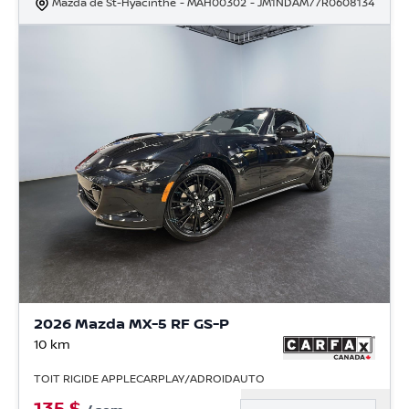
Mazda de St-Hyacinthe
- MAH00302
- JM1NDAM77R0608134
2026 Mazda MX-5 RF GS-P
10
km
TOIT RIGIDE APPLECARPLAY/ADROIDAUTO