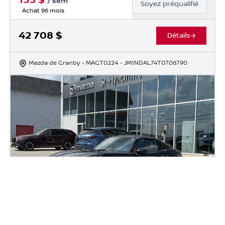
135
$
/
sem
Soyez préqualifié
Achat 96 mois
42 708
$
Détails
Mazda de Granby
- MAGT0224
- JM1NDAL74T0706790