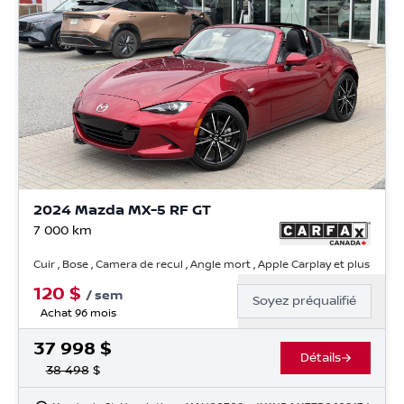
2024 Mazda MX-5 RF GT
7 000
km
Cuir , Bose , Camera de recul , Angle mort , Apple Carplay et plus
120
$
/
sem
Soyez préqualifié
Achat 96 mois
37 998
$
Détails
38 498
$