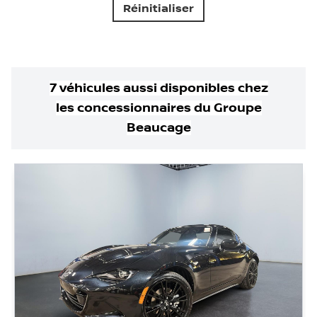
Réinitialiser
7
véhicule
s
aussi disponible
s
chez
les concessionnaires
du Groupe
Beaucage