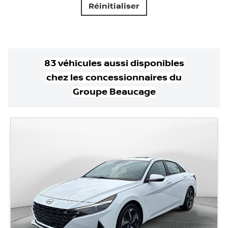
Réinitialiser
83
véhicule
s
aussi disponible
s
chez les concessionnaires
du
Groupe Beaucage