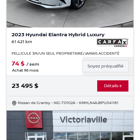
2023 Hyundai Elantra Hybrid Luxury
61 421
km
PELLICULE 3M/UN SEUL PROPRIETAIRE/JAMAIS ACCIDENTÉ
74
$
/
sem
Soyez préqualifié
Achat 96 mois
23 495
$
Détails
Nissan de Granby
- NIG-T0102A
- KMHLN4AJ8PU041181