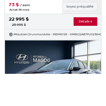
73
$
/
sem
Soyez préqualifié
Achat 96 mois
22 995
$
Détails
23 995
$
Mitsubishi Drummondville
- MIDM0128
- KM8K22AB7PU023840