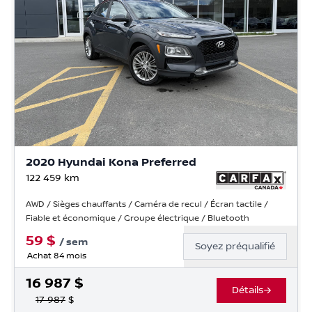
2020 Hyundai Kona Preferred
122 459
km
AWD / Sièges chauffants / Caméra de recul / Écran tactile /
Fiable et économique / Groupe électrique / Bluetooth
59
$
/
sem
Soyez préqualifié
Achat 84 mois
16 987
$
Détails
17 987
$