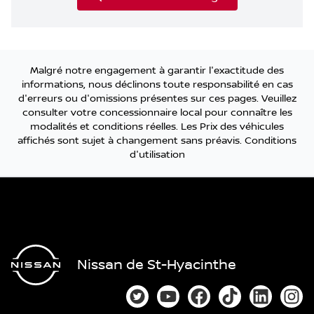
Malgré notre engagement à garantir l'exactitude des
informations, nous déclinons toute responsabilité en cas
d'erreurs ou d'omissions présentes sur ces pages. Veuillez
consulter votre concessionnaire local pour connaître les
modalités et conditions réelles. Les Prix des véhicules
affichés sont sujet à changement sans préavis.
Conditions
d'utilisation
Nissan de St-Hyacinthe
Lien vers notre compte Twitter
Lien vers notre chaîne You
Lien vers notre page
Lien vers notre
Lien vers
Lien