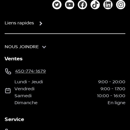
Lien vers notre compte Twitter
Lien vers notre chaîne You
Lien vers notre page
Lien vers notre
Lien vers
Lien
Liens rapides
NOUS JOINDRE
Ventes
450-774-1679
Lundi
-
Jeudi
9:00
-
20:00
Vendredi
9:00
-
17:00
Samedi
10:00
-
16:00
Dimanche
En ligne
Service