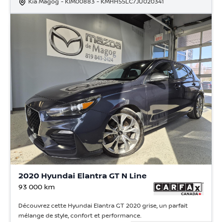
Kia Magog
- KIM00883
- KMHH55LC7JU020341
2020 Hyundai Elantra GT N Line
93 000
km
Découvrez cette Hyundai Elantra GT 2020 grise, un parfait
mélange de style, confort et performance.