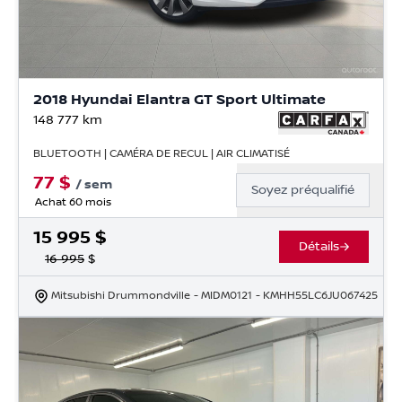
2018 Hyundai Elantra GT Sport Ultimate
148 777
km
BLUETOOTH | CAMÉRA DE RECUL | AIR CLIMATISÉ
77
$
/
sem
Soyez préqualifié
Achat 60 mois
15 995
$
Détails
16 995
$
Mitsubishi Drummondville
- MIDM0121
- KMHH55LC6JU067425