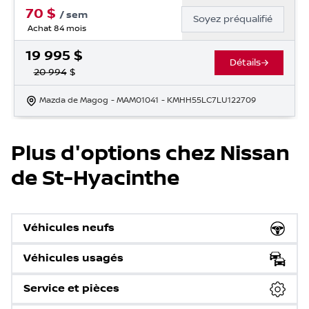
70
$
/
sem
Soyez préqualifié
Achat 84 mois
19 995
$
Détails
20 994
$
Mazda de Magog
- MAM01041
- KMHH55LC7LU122709
Plus d'options chez Nissan
de St-Hyacinthe
Véhicules neufs
Véhicules usagés
Service et pièces