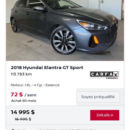
2018 Hyundai Elantra GT Sport
113 783
km
Moteur: 1.6L - 4 Cyl. - Essence
72
$
/
sem
Soyez préqualifié
Achat 60 mois
14 995
$
Détails
16 995
$