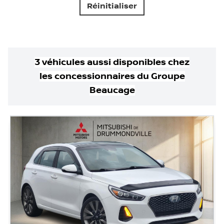
Réinitialiser
3
véhicule
s
aussi disponible
s
chez
les concessionnaires
du Groupe
Beaucage