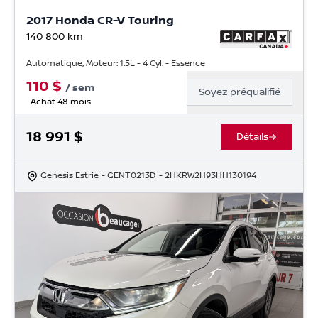
2017 Honda CR-V Touring
140 800
km
Automatique, Moteur: 1.5L - 4 Cyl. - Essence
110
$
/
sem
Soyez préqualifié
Achat 48 mois
18 991
$
Détails
Genesis Estrie
- GENT0213D
- 2HKRW2H93HH130194