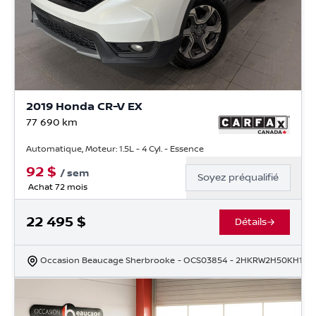
2019 Honda CR-V EX
77 690
km
Automatique, Moteur: 1.5L - 4 Cyl. - Essence
92
$
/
sem
Soyez préqualifié
Achat 72 mois
22 495
$
Détails
Occasion Beaucage Sherbrooke
- OCS03854
- 2HKRW2H50KH1235