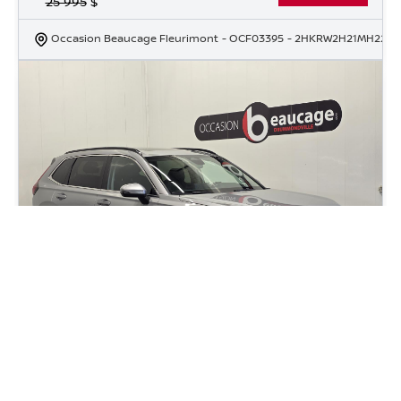
25 995
$
Occasion Beaucage Fleurimont
- OCF03395
- 2HKRW2H21MH2273
2023 Honda CR-V Sport
57 683
km