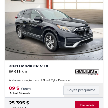
2021 Honda CR-V LX
89 688
km
Automatique, Moteur: 1.5L - 4 Cyl. - Essence
89
$
/
sem
Soyez préqualifié
Achat 84 mois
25 395
$
Détails