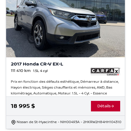
2017 Honda CR-V EX-L
111 410
km
1.5L 4 cyl
Prix en fonction des défauts esthétique, Démarreur à distance,
Hayon électrique, Sièges chauffants et mémoires, AWD, Bas
kilomètrage, Automatique, Moteur: 1.5L - 4 Cyl. - Essence
18 995
$
Détails
Nissan de St-Hyacinthe
- NIH00493A
- 2HKRW2H84HH104310