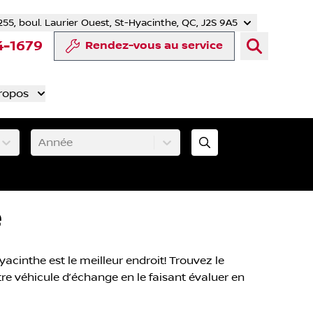
255, boul. Laurier Ouest, St-Hyacinthe, QC, J2S 9A5
tter
 YouTube
mpte Tiktok
e compte LinkedIn
notre compte Instagram
4-1679
Rendez-vous au service
ropos
Année
e
acinthe est le meilleur endroit! Trouvez le
tre véhicule d’échange en le faisant évaluer en