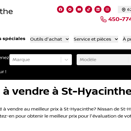
nthe
6
Lien vers notre page facebook
Lien vers notre compte Twi
Lien vers notre chaîne
Lien vers notre co
Lien vers notr
Lien vers 
450-77
s spéciales
Outils d'achat
Service et pièces
À p
enez
Marque
Modèle
ur !
 à vendre à St-Hyacinth
 à vendre au meilleur prix à St-Hyacinthe? Nissan de St-Hy
tez-en pour obtenir le meilleur prix pour l'évaluation de vo