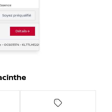
 Essence
Soyez préqualifié
Détails
e
- OCS03374
- KL77LHE22SC026306
acinthe