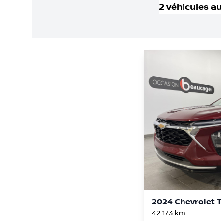
2
véhicule
s
au
2024 Chevrolet T
42 173
km