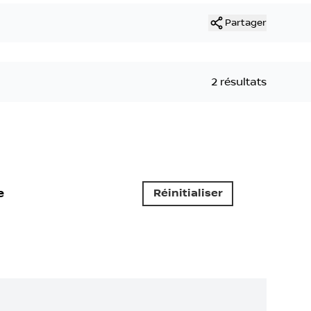
Partager
2 résultats
e
Réinitialiser