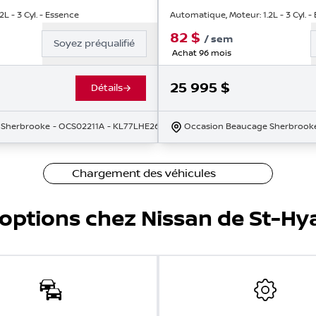
L - 3 Cyl. - Essence
Automatique, Moteur: 1.2L - 3 Cyl. -
82
$
/
sem
Soyez préqualifié
Achat 96 mois
25 995
$
Détails
 Sherbrooke
- OCS02211A
- KL77LHE26RC047735
Occasion Beaucage Sherbrook
Chargement des véhicules
'options chez Nissan de St-Hy