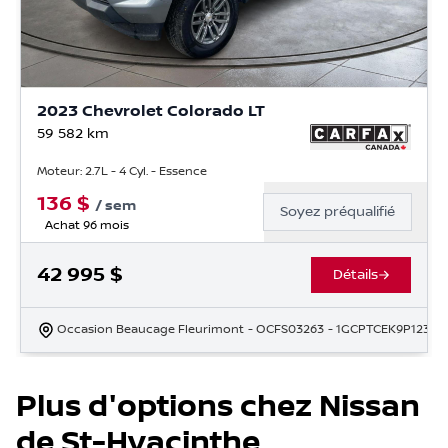
2023 Chevrolet Colorado LT
59 582
km
Moteur: 2.7L - 4 Cyl. - Essence
136
$
/
sem
Soyez préqualifié
Achat 96 mois
42 995
$
Détails
Occasion Beaucage Fleurimont
- OCFS03263
- 1GCPTCEK9P12342
Plus d'options chez Nissan
de St-Hyacinthe