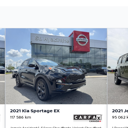
2021 Kia Sportage EX
2021 J
117 586
km
95 062