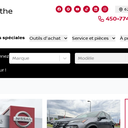
nthe
6
Lien vers notre page facebook
Lien vers notre compte Twi
Lien vers notre chaîne
Lien vers notre co
Lien vers notr
Lien vers 
450-77
s spéciales
Outils d'achat
Service et pièces
À p
enez
Marque
Modèle
ur !