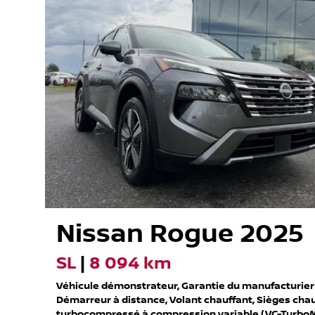
Nissan
Rogue
2025
SL
|
8 094 km
Véhicule démonstrateur, Garantie du manufacturier 
Démarreur à distance, Volant chauffant, Sièges cha
turbocompressé à compression variable (VC-TurboM