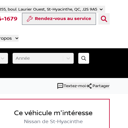
255, boul. Laurier Ouest, St-Hyacinthe, QC, J2S 9A5
tter
 YouTube
mpte Tiktok
e compte LinkedIn
notre compte Instagram
4-1679
Rendez-vous au service
ropos
Année
Textez-moi
Partager
Ce véhicule m'intéresse
Nissan de St-Hyacinthe