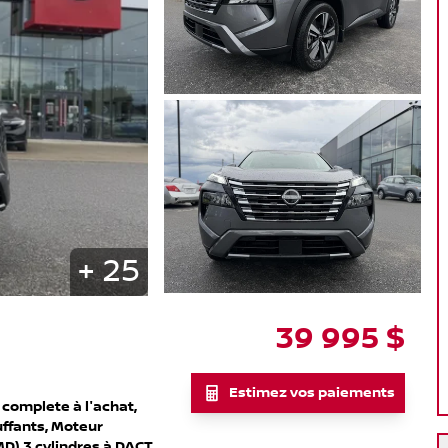
+
25
39 995
$
Estimez vos paiements
complete à l'achat,
uffants, Moteur
D) 3 cylindres à DACT