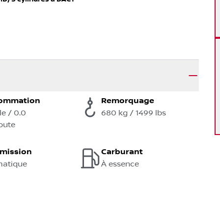
ommation
Remorquage
lle / 0.0
680 kg / 1499 lbs
oute
smission
Carburant
atique
À essence