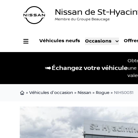
Nissan de St-Hyaci
Membre du Groupe Beaucage
Véhicules neufs
Offre
Occasions
Obt
Échangez votre véhicule
une
vale
»
Véhicules d'occasion
»
Nissan
»
Rogue
»
NIHS0031
Page d'accueil