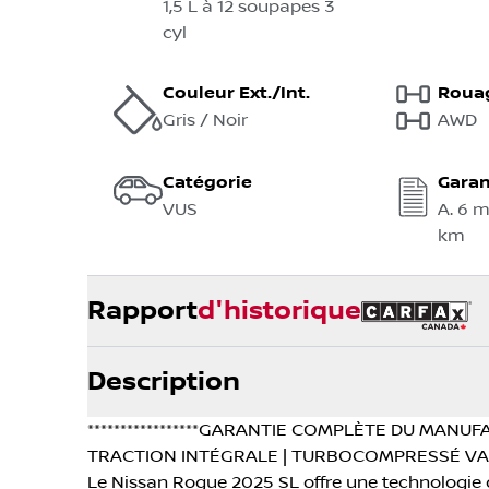
1,5 L à 12 soupapes 3
cyl
Couleur Ext./Int.
Roua
Gris / Noir
AWD
Catégorie
Garan
VUS
A. 6 
km
Rapport
d'historique
Description
*****************GARANTIE COMPLÈTE DU MANUFAC
TRACTION INTÉGRALE | TURBOCOMPRESSÉ VA
Le Nissan Rogue 2025 SL offre une technologie