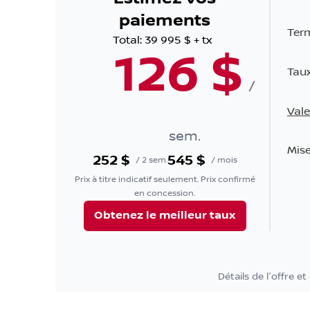
paiements
Ter
Total:
39 995 $
+ tx
126
$
Taux
/
Val
sem.
Mise
252
$
545
$
/
2 sem.
/
mois
Prix à titre indicatif seulement. Prix confirmé
en concession.
Obtenez le meilleur taux
Détails de l'offre et