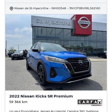
Nissan de St-Hyacinthe
- NIH00548
- 3N1CP5BV0RL562160
2022 Nissan Kicks SR Premium
59 366
km
Un seul Propriétaire, Jamais Accidenté, Caméra 360, Système