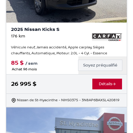
2025 Nissan Kicks S
176
km
Véhicule neuf, Jamais accidenté, Apple carplay, Sièges
chauffants, Automatique, Moteur: 2.0L - 4 Cyl. - Essence
85
$
/
sem
Soyez préqualifié
Achat 96 mois
26 995
$
Détails
Nissan de St-Hyacinthe
- NIHS0375
- 3N8AP6BAXSL420819