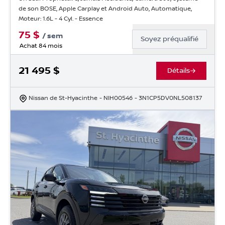
de son BOSE, Apple Carplay et Android Auto, Automatique,
Moteur: 1.6L - 4 Cyl. - Essence
75
$
/
sem
Soyez préqualifié
Achat 84 mois
21 495
$
Détails
Nissan de St-Hyacinthe
- NIH00546
- 3N1CP5DV0NL508137