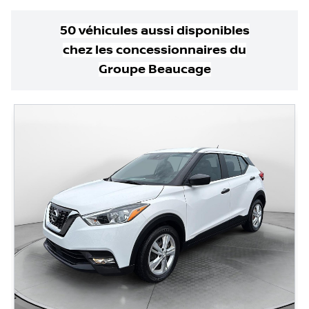
50
véhicule
s
aussi disponible
s
chez les concessionnaires
du
Groupe Beaucage