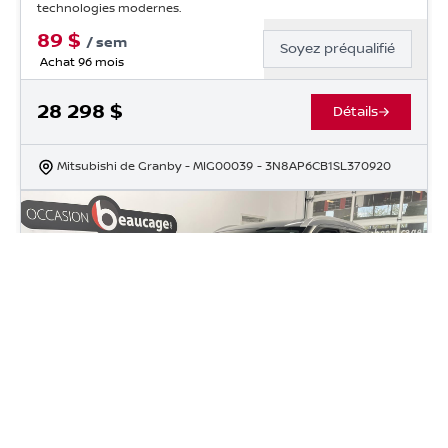
technologies modernes.
89
$
/
sem
Soyez préqualifié
Achat 96 mois
28 298
$
Détails
Mitsubishi de Granby
- MIG00039
- 3N8AP6CB1SL370920