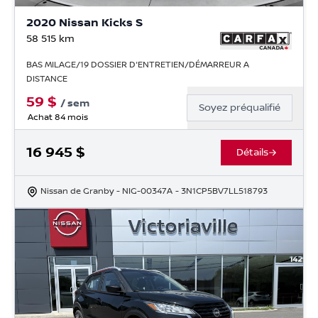
2020 Nissan Kicks S
58 515
km
BAS MILAGE/19 DOSSIER D'ENTRETIEN/DÉMARREUR A
DISTANCE
59
$
/
sem
Soyez préqualifié
Achat 84 mois
16 945
$
Détails
Nissan de Granby
- NIG-00347A
- 3N1CP5BV7LL518793