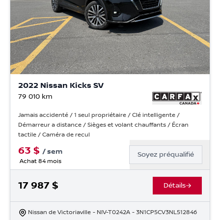
2022 Nissan Kicks SV
79 010
km
Jamais accidenté / 1 seul propriétaire / Clé intelligente /
Démarreur a distance / Sièges et volant chauffants / Écran
tactile / Caméra de recul
63
$
/
sem
Soyez préqualifié
Achat 84 mois
17 987
$
Détails
Nissan de Victoriaville
- NIV-T0242A
- 3N1CP5CV3NL512846