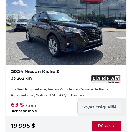
2024 Nissan Kicks S
33 262
km
Un Seul Propriétaire, Jamais Accidenté, Caméra de Recul,
Automatique, Moteur: 1.6L - 4 Cyl. - Essence
63
$
/
sem
Soyez préqualifié
Achat 96 mois
19 995
$
Détails