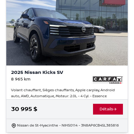
2025 Nissan Kicks SV
8 965
km
Volant chauffant, Sièges chauffants, Apple carplay, Android
auto, AWD, Automatique, Moteur: 2.0L - 4 Cyl. - Essence
30 995
$
Détails
Nissan de St-Hyacinthe
- NIHS0114
- 3N8AP6CB4SL385816